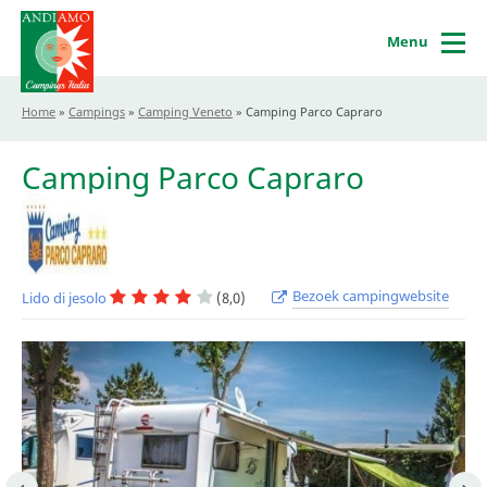
Menu
Home
»
Campings
»
Camping Veneto
»
Camping Parco Capraro
Camping Parco Capraro
Bezoek campingwebsite
Lido di jesolo
(8,0)