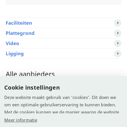
Faciliteiten
Plattegrond
Video
Ligging
Alle aanbieders
Cookie instellingen
Eurocampings >
Tip!
Deze website maakt gebruik van ‘cookies’. Dit doen we
Jetcamp >
om een optimale gebruikerservaring te kunnen bieden.
Met de cookies kunnen we de manier waarop de website
ANWB Camping >
wordt gebruikt vastleggen en analyseren. We willen
Meer informatie
hiermee de website optimaliseren voor een betere