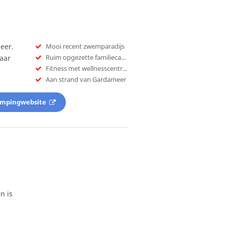
eer.
Mooi recent zwemparadijs
Ruim opgezette familiecamping
aar
Fitness met wellnesscentrum
Aan strand van Gardameer
ampingwebsite
n is