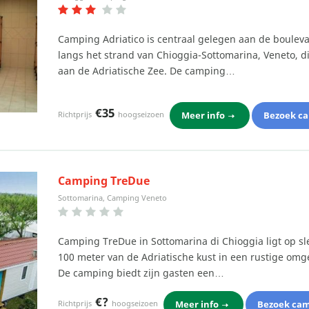
Camping Adriatico is centraal gelegen aan de boulev
langs het strand van Chioggia-Sottomarina, Veneto, di
aan de Adriatische Zee. De camping…
€35
Meer info
Bezoek c
Richtprijs
hoogseizoen
Camping TreDue
Sottomarina, Camping Veneto
Camping TreDue in Sottomarina di Chioggia ligt op sl
100 meter van de Adriatische kust in een rustige omg
De camping biedt zijn gasten een…
€?
Meer info
Bezoek ca
Richtprijs
hoogseizoen