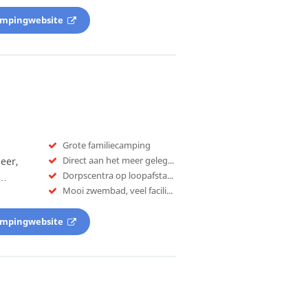
ampingwebsite
Grote familiecamping
Direct aan het meer gelegen
eer,
Dorpscentra op loopafstand
e…
Mooi zwembad, veel faciliteiten
ampingwebsite