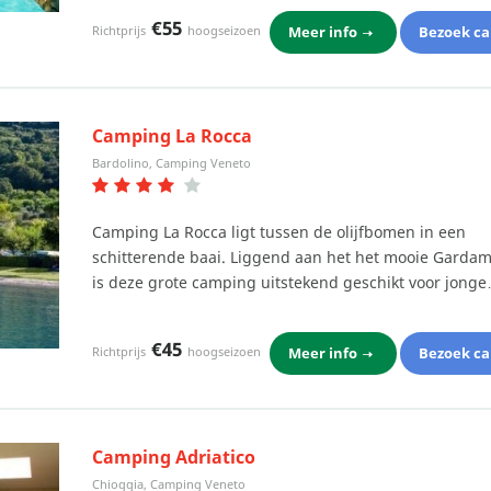
€55
Meer info
Bezoek c
Richtprijs
hoogseizoen
Camping La Rocca
Bardolino, Camping Veneto
Camping La Rocca ligt tussen de olijfbomen in een
schitterende baai. Liggend aan het het mooie Gardam
is deze grote camping uitstekend geschikt voor jong
€45
Meer info
Bezoek c
Richtprijs
hoogseizoen
Camping Adriatico
Chioggia, Camping Veneto