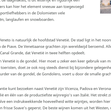
e laagvlaktes, is dit letterlijk en figuurlijk een
nters kan hier het element sneeuw aan toegevoegd
ortliefhebbers in de Dolomieten vele
iën, langlaufen en snowboarden.
Veneto is natuurlijk de hoofdstad Venetië. De stad ligt in het noor
 de Piave. De Venetiaanse grachten zijn wereldwijd beroemd. All
Canal Grande, dat Venetië in twee helften opdeelt.
 Venetië is de gondel. Hier moet u zeker een keer gebruik van
oeristen, doet ze ook nog steeds dienst bij bijzondere gelegenhed
uurder van de gondel, de Gondolero, voert u door de smalle gracht
ntie kunt bezoeken naast Venetië zijn Vicenza, Padova en Verona.
ië en één van de productiefste wijnregio’s van Italië. Het strekt 
halve een indrukwekkende hoeveelheid witte wijntjes, worden hie
 en frisse Soave’s geperst. De beste wijnen komen uit het Westen