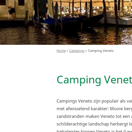
Home
»
Campings
»
Camping Veneto
Camping Vene
Campings Veneto zijn populair als v
met afwisselend karakter: Mooie ber
zandstranden maken Veneto tot een aa
schilderachtige landschap herbergt l
trekpleister binnen Veneto is het Ga