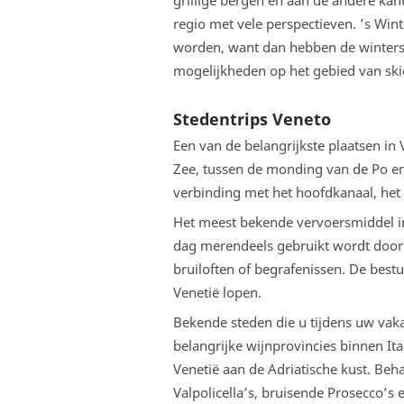
grillige bergen en aan de andere kant d
regio met vele perspectieven. ’s Wi
worden, want dan hebben de wintersp
mogelijkheden op het gebied van sk
Stedentrips Veneto
Een van de belangrijkste plaatsen in 
Zee, tussen de monding van de Po en
verbinding met het hoofdkanaal, het 
Het meest bekende vervoersmiddel in
dag merendeels gebruikt wordt door t
bruiloften of begrafenissen. De best
Venetië lopen.
Bekende steden die u tijdens uw vaka
belangrijke wijnprovincies binnen Ital
Venetië aan de Adriatische kust. Be
Valpolicella’s, bruisende Prosecco’s