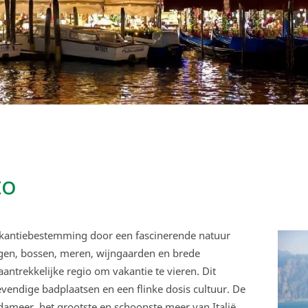
to
akantiebestemming door een fascinerende natuur
gen, bossen, meren, wijngaarden en brede
ntrekkelijke regio om vakantie te vieren. Dit
evendige badplaatsen en een flinke dosis cultuur. De
rdameer, het grootste en schoonste meer van Italië.