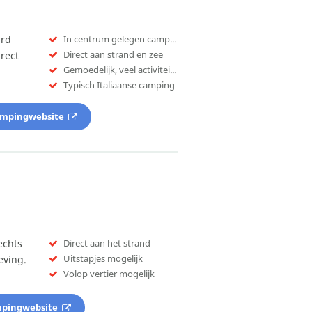
ard
In centrum gelegen camping
Direct aan strand en zee
rect
Gemoedelijk, veel activiteiten
Typisch Italiaanse camping
ampingwebsite
echts
Direct aan het strand
Uitstapjes mogelijk
eving.
Volop vertier mogelijk
mpingwebsite