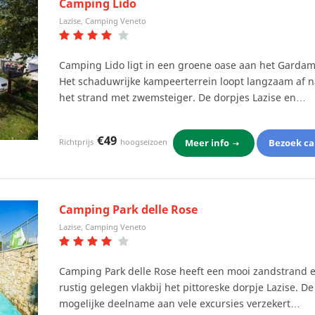
Camping Lido
Lazise, Camping Veneto
Camping Lido ligt in een groene oase aan het Gardam
Het schaduwrijke kampeerterrein loopt langzaam af n
het strand met zwemsteiger. De dorpjes Lazise en…
€49
Meer info
Bezoek c
Richtprijs
hoogseizoen
Camping Park delle Rose
Lazise, Camping Veneto
Camping Park delle Rose heeft een mooi zandstrand e
rustig gelegen vlakbij het pittoreske dorpje Lazise. De
mogelijke deelname aan vele excursies verzekert…