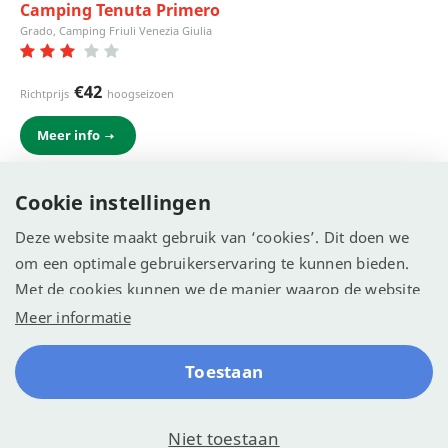
Camping Tenuta Primero
Grado, Camping Friuli Venezia Giulia
€42
Richtprijs
hoogseizoen
Meer info
Bezoek campingwebsite
Cookie instellingen
Deze website maakt gebruik van ‘cookies’. Dit doen we
om een optimale gebruikerservaring te kunnen bieden.
Alle Gezinscampings geschikt voor Kinderen tot 12 jaar
Met de cookies kunnen we de manier waarop de website
wordt gebruikt vastleggen en analyseren. We willen
Meer informatie
hiermee de website optimaliseren voor een betere
ervaring.
Toestaan
© Recreatie Media 2026
Cookie-instellingen
Algemene voorwaarden
Contact
Reserveren
Klachten
Disclaimer
Sitemap
Privacy
Niet toestaan