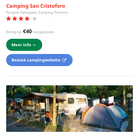
Camping San Cristoforo
Pergine Valsugana, Camping Trentino
€40
Richtprijs
hoogseizoen
Meer info
Bezoek campingwebsite