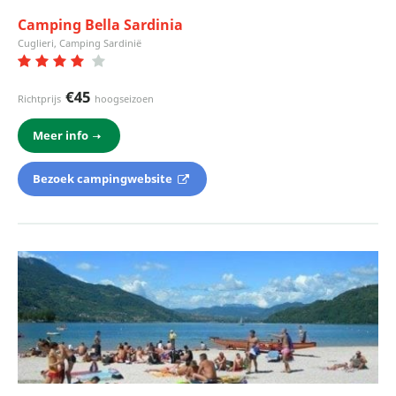
Camping Bella Sardinia
Cuglieri, Camping Sardinië
€45
Richtprijs
hoogseizoen
Meer info
Bezoek campingwebsite