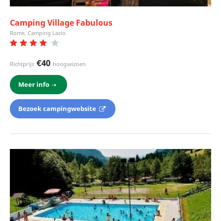
Camping Village Fabulous
Rome, Camping Lazio
€40
Richtprijs
hoogseizoen
Meer info
Bezoek campingwebsite