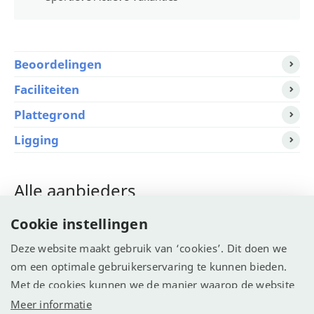
Beoordelingen
Faciliteiten
Plattegrond
Ligging
Alle aanbieders
Cookie instellingen
Allcamps.nl >
Tip!
Deze website maakt gebruik van ‘cookies’. Dit doen we
Jetcamp >
om een optimale gebruikerservaring te kunnen bieden.
Met de cookies kunnen we de manier waarop de website
ANWB Camping >
wordt gebruikt vastleggen en analyseren. We willen
Meer informatie