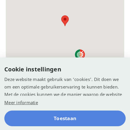
Cookie instellingen
Deze website maakt gebruik van ‘cookies’. Dit doen we
om een optimale gebruikerservaring te kunnen bieden.
Met de cookies kunnen we de manier waarop de website
wordt gebruikt vastleggen en analyseren. We willen
Meer informatie
hiermee de website optimaliseren voor een betere
ervaring.
Toestaan
© Recreatie Media 2026
Cookie-instellingen
Algemene voorwaarden
Contact
Reserveren