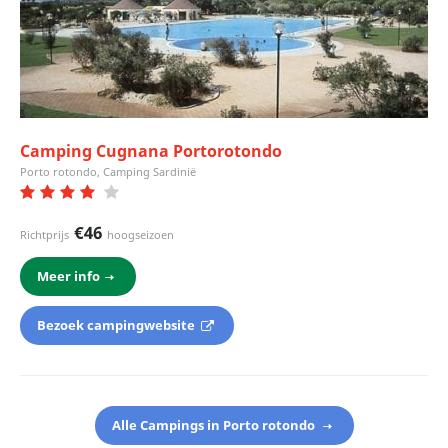
Camping Cugnana Portorotondo
Porto rotondo, Camping Sardinië
€46
Richtprijs
hoogseizoen
Meer info
Bezoek campingwebsite
Alle Campings in Porto rotondo