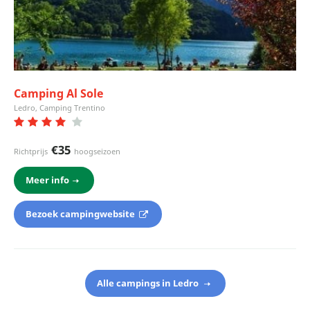
Camping Al Sole
Ledro, Camping Trentino
€35
Richtprijs
hoogseizoen
Meer info
Bezoek campingwebsite
Alle campings in Ledro