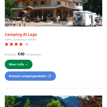
Camping Al Lago
Ledro, Camping Trentino
€40
Richtprijs
hoogseizoen
Meer info
Bezoek campingwebsite