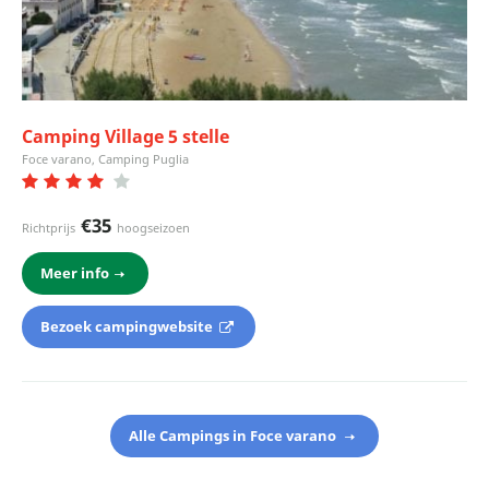
Camping Village 5 stelle
Foce varano, Camping Puglia
€35
Richtprijs
hoogseizoen
Meer info
Bezoek campingwebsite
Alle Campings in Foce varano