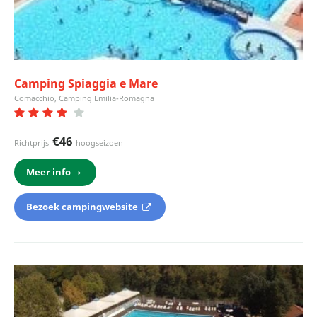
Camping Spiaggia e Mare
Comacchio, Camping Emilia-Romagna
€46
Richtprijs
hoogseizoen
Meer info
Bezoek campingwebsite