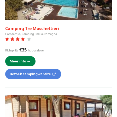
Camping Tre Moschettieri
Comacchio, Camping Emilia-Romagna
€35
Richtprijs
hoogseizoen
Meer info
Bezoek campingwebsite