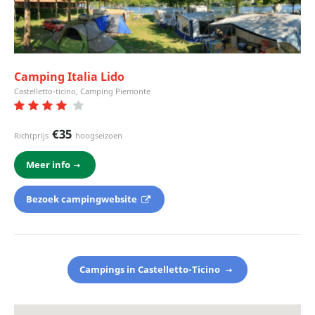
Camping Italia Lido
Castelletto-ticino, Camping Piemonte
€35
Richtprijs
hoogseizoen
Meer info
Bezoek campingwebsite
Campings in Castelletto-Ticino