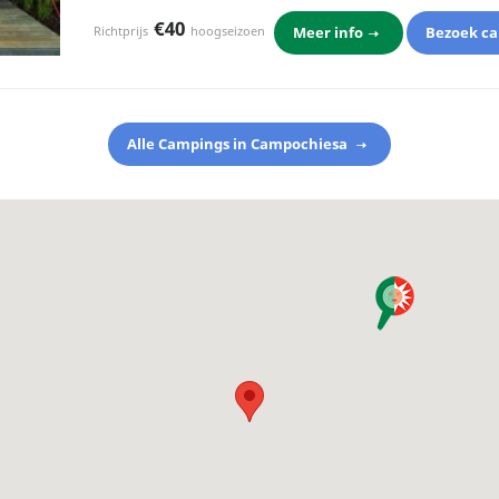
€40
Meer info
Bezoek c
Richtprijs
hoogseizoen
Alle Campings in Campochiesa