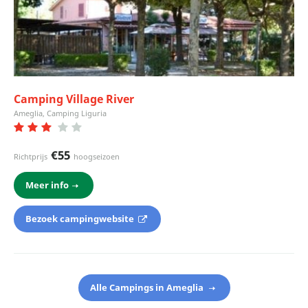
Camping Village River
Ameglia, Camping Liguria
€55
Richtprijs
hoogseizoen
Meer info
Bezoek campingwebsite
Alle Campings in Ameglia