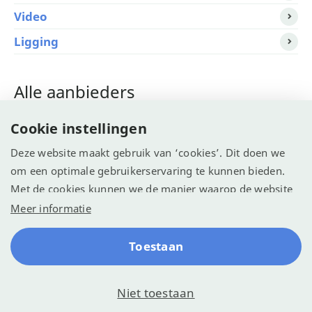
Video
Ligging
Alle aanbieders
Cookie instellingen
Allcamps.nl >
Tip!
Deze website maakt gebruik van ‘cookies’. Dit doen we
Vacanceselect >
om een optimale gebruikerservaring te kunnen bieden.
Met de cookies kunnen we de manier waarop de website
wordt gebruikt vastleggen en analyseren. We willen
Meer informatie
© Recreatie Media 2026
hiermee de website optimaliseren voor een betere
Cookie-instellingen
Algemene voorwaarden
Contact
Reserveren
ervaring.
Toestaan
Klachten
Disclaimer
Sitemap
Privacy
Niet toestaan